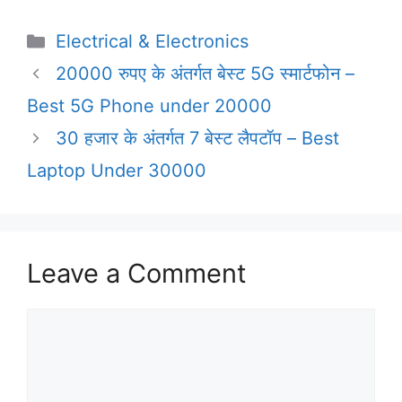
F
M
E
S
a
a
m
h
Categories
Electrical & Electronics
c
s
a
a
20000 रुपए के अंतर्गत बेस्ट 5G स्मार्टफोन –
e
t
i
r
Best 5G Phone under 20000
b
o
l
e
30 हजार के अंतर्गत 7 बेस्ट लैपटॉप – Best
o
d
o
o
Laptop Under 30000
k
n
Leave a Comment
Comment