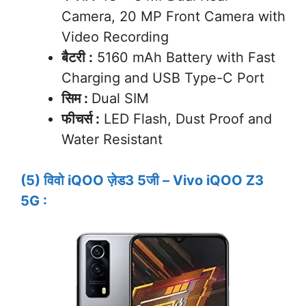
Camera, 20 MP Front Camera with
Video Recording
बैटरी :
5160 mAh Battery with Fast
Charging and USB Type-C Port
सिम :
Dual SIM
फीचर्स :
LED Flash, Dust Proof and
Water Resistant
(5) विवो iQOO ज़ेड3 5जी – Vivo iQOO Z3
5G :