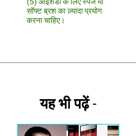
(5) आईशैडो के लिए स्पंज या
सॉफ्ट ब्रश का ज़्यादा प्रयोग
करना चाहिए।
यह भी पढ़ें
-