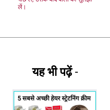
लें।
यह भी पढ़ें
-