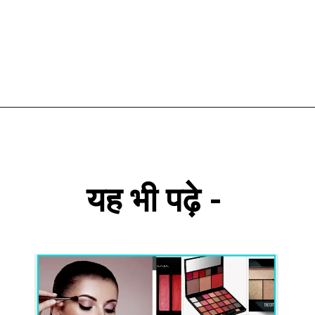
यह भी पढ़े -