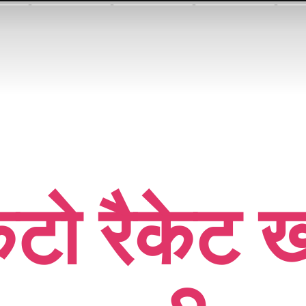
िटो रैकेट 