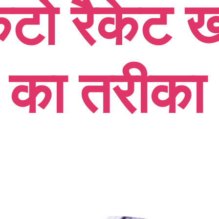
िटो रैकेट 
का तरीका