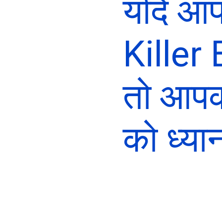
यदि आ
Killer 
तो आपक
को ध्यान