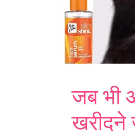
जब भी आ
खरीदने 