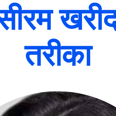
 सीरम खरीद
तरीका