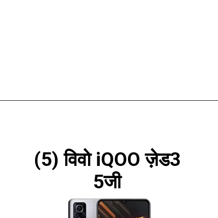
(5) विवो iQOO ज़ेड3
5जी