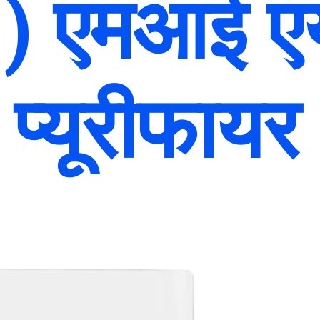
1) एमआई ए
प्यूरीफायर