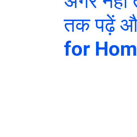
अगर नहीं 
तक पढ़ें औ
for Ho