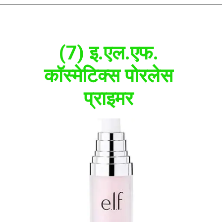
(7) इ.एल.एफ.
कॉस्मेटिक्स पोरलेस
प्राइमर