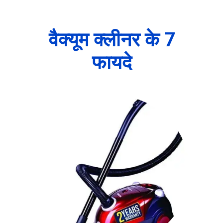
वैक्यूम क्लीनर के 7
फायदे