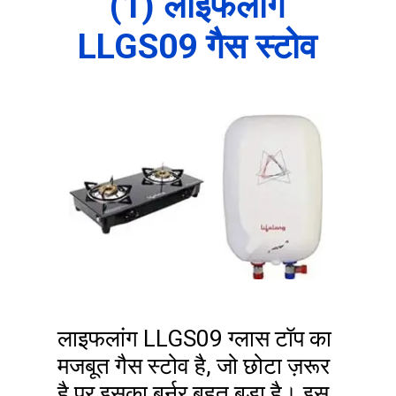
(1) लाइफलांग
LLGS09 गैस स्टोव
लाइफलांग LLGS09 ग्लास टॉप का
मजबूत गैस स्टोव है, जो छोटा ज़रूर
है पर इसका बर्नर बहुत बड़ा है। इस