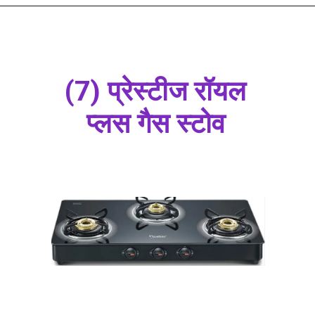
(7) प्रेस्टीज रॉयल
प्लस गैस स्टोव