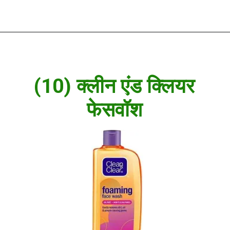
(10) क्लीन एंड क्लियर
फेसवॉश