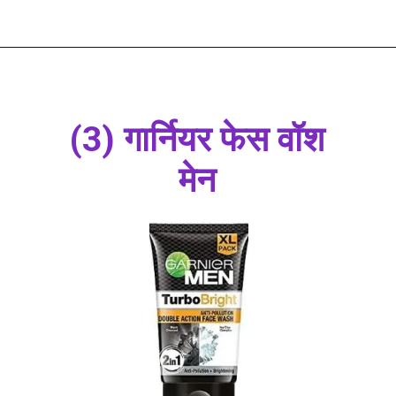
(3) गार्नियर फेस वॉश
मेन